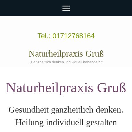
Zum
Inhalt
Tel.: 01712768164
springen
(Enter
Naturheilpraxis Gruß
drücken)
„Ganzheitlich denken. Individuell behandeln.“
Naturheilpraxis Gruß
Gesundheit ganzheitlich denken.
Heilung individuell gestalten